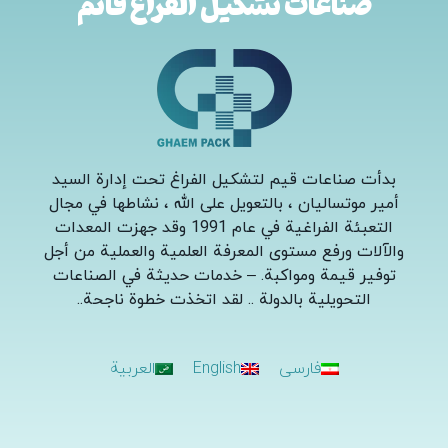
صناعات تشكيل الفراغ قائم
بدأت صناعات قيم لتشكيل الفراغ تحت إدارة السيد
أمير موتساليان ، بالتعويل على الله ، نشاطها في مجال
التعبئة الفراغية في عام 1991 وقد جهزت المعدات
والآلات ورفع مستوى المعرفة العلمية والعملية من أجل
توفير قيمة ومواكبة. – خدمات حديثة في الصناعات
التحويلية بالدولة .. لقد اتخذت خطوة ناجحة.
.
فارسی
English
العربية