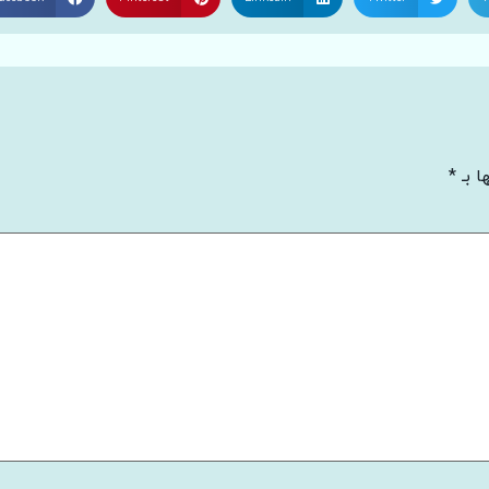
ا بـ
*