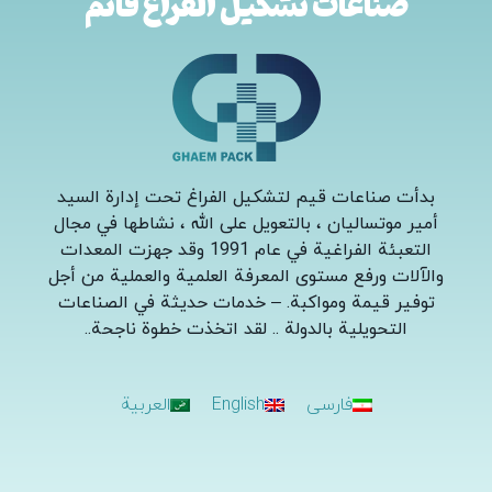
صناعات تشكيل الفراغ قائم
بدأت صناعات قيم لتشكيل الفراغ تحت إدارة السيد
أمير موتساليان ، بالتعويل على الله ، نشاطها في مجال
التعبئة الفراغية في عام 1991 وقد جهزت المعدات
والآلات ورفع مستوى المعرفة العلمية والعملية من أجل
توفير قيمة ومواكبة. – خدمات حديثة في الصناعات
التحويلية بالدولة .. لقد اتخذت خطوة ناجحة.
.
فارسی
English
العربية